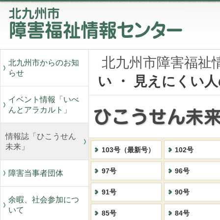
北九州市障害福祉
北九州市からのお知
らせ
い ・ 見えにくい
イベント情報「いべ
んとアラカルト」
情報誌「ひこうせん
未来」
103号（最新号）
102号
97号
96号
障害当事者団体
91号
90号
余暇、社会参加につ
いて
85号
84号