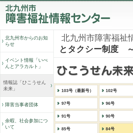
北九州市障害福祉
北九州市からのお知
らせ
とタクシー制度 
イベント情報「いべ
んとアラカルト」
情報誌「ひこうせん
未来」
103号（最新号）
102号
97号
96号
障害当事者団体
91号
90号
余暇、社会参加につ
いて
85号
84号