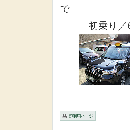
で
初乗り／67