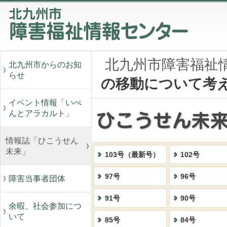
北九州市障害福祉
北九州市からのお知
らせ
の移動について考
イベント情報「いべ
んとアラカルト」
情報誌「ひこうせん
未来」
103号（最新号）
102号
97号
96号
障害当事者団体
91号
90号
余暇、社会参加につ
いて
85号
84号