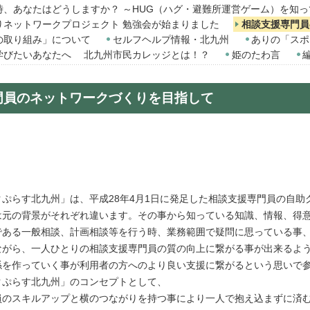
時、あなたはどうしますか？ ～HUG（ハグ・避難所運営ゲーム）を知
りネットワークプロジェクト 勉強会が始まりました
相談支援専門員
の取り組み」について
セルフヘルプ情報・北九州
ありの「スポ
学びたいあなたへ 北九州市民カレッジとは！？
姫のたわ言
門員のネットワークづくりを目指して
ぷらす北九州」は、平成28年4月1日に発足した相談支援専門員の自助
は元の背景がそれぞれ違います。その事から知っている知識、情報、得
ある一般相談、計画相談等を行う時、業務範囲で疑問に思っている事、
ながら、一人ひとりの相談支援専門員の質の向上に繋がる事が出来るよ
を作っていく事が利用者の方へのより良い支援に繋がるという思いで参
ぷらす北九州」のコンセプトとして、
員のスキルアップと横のつながりを持つ事により一人で抱え込まずに済