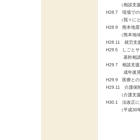
（相談支援事業
H28.7 現場で
（我々にとっ
H28.9 熊本地
（熊本地域包
H28.11 就労
H29.5 しご
基幹相談支援
H29.7 相談
成年後見制度
H29.9 医療
H29.11 介護
（介護支援専門
H30.1 法改正
（平成30年