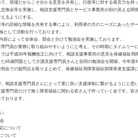
いて、現場だからこそ分かる意見を共有し、行政等に対する発言力を持
見交換会等を実施し、相談支援専門員とサービス事業所が顔の見える関
行えるようにする。
所等の詳細な情報を共有する事により、利用者の方のニーズにあったサ
軸として活動を行っております。
内容によって全体会、部会と分けて勉強会を実施しております。
専門員が業務に取り組みやすいようにと考え、その時期にタイムリーに
では平成30年報酬改正に向けて、相談支援事業所の意見を保健福祉局
た65歳問題として介護支援専門員さんと合同の勉強会を開催。今年度
説明会での疑問点を取りまとめて、保健福祉局障害福祉部障害者支援課
、相談支援専門員さんにとって更に良い支援体制に繋がるようにと思い
援専門員だけで無く障害福祉に関わる皆さんで作っていく会です。皆さ
っております。
績～
体会
対応について
ついて