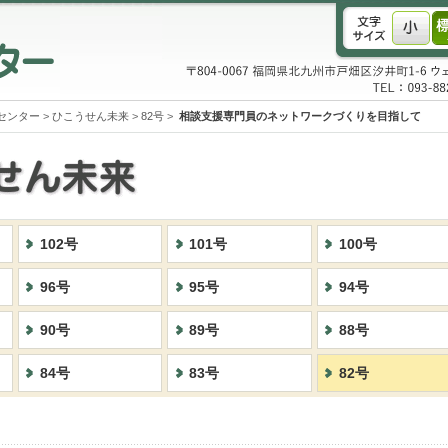
センター
>
ひこうせん未来
>
82号
>
相談支援専門員のネットワークづくりを目指して
102号
101号
100号
96号
95号
94号
90号
89号
88号
84号
83号
82号