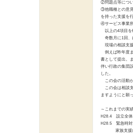
②問題点等につ
③他職種との意
を持った支援を
④サービス事業
以上の4項目を
奇数月に1回、
現場の相談支援
例えば昨年度ま
書として提出。ま
伴い行政の集団
した。
この会の活動が
この会は相談支
ますようにと願
～これまでの実
H28.4 設立全
H28.5 緊急時
家族支援に