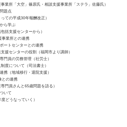
所「大空」篠原氏・相談支援事業所「ステラ」佐藤氏）
の問題点
ての平成30年報酬改正）
震から学ぶ
括支援センターから）
支援事業所との連携
とサポートセンターとの連携
センターの役割（福岡市より講師）
支援専門員の労務管理（社労士）
について（司法書士）
との連携（地域移行・退院支援）
保険との連携
員さんと65歳問題を語る）
について
度どうなっていく）