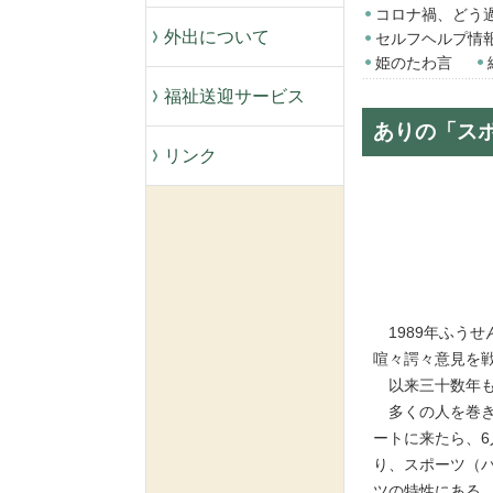
コロナ禍、どう
外出について
セルフヘルプ情
姫のたわ言
福祉送迎サービス
ありの「ス
リンク
1989年ふう
喧々諤々意見を
以来三十数年も
多くの人を巻き
ートに来たら、
り、スポーツ（
ツの特性にある