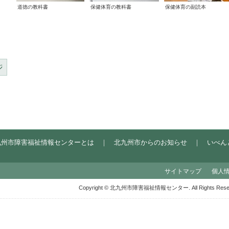
道徳の教科書
保健体育の教科書
保健体育の副読本
九州市障害福祉情報センターとは
｜
北九州市からのお知らせ
｜
いべん
サイトマップ
個人
Copyright © 北九州市障害福祉情報センター. All Rights Reser