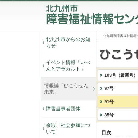
北九州市障害福祉情報
北九州市からのお知
らせ
イベント情報「いべ
んとアラカルト」
103号（最新号）
情報誌「ひこうせん
97号
未来」
91号
障害当事者団体
85号
余暇、社会参加につ
いて
目次