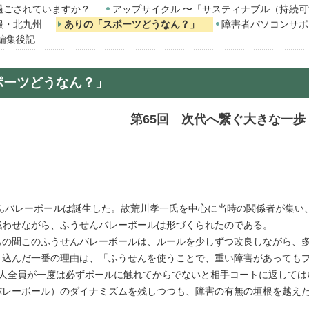
過ごされていますか？
アップサイクル 〜「サスティナブル（持続
報・北九州
ありの「スポーツどうなん？」
障害者パソコンサポ
編集後記
ポーツどうなん？」
第65回 次代へ繋ぐ大きな一歩
せんバレーボールは誕生した。故荒川孝一氏を中心に当時の関係者が集い
戦わせながら、ふうせんバレーボールは形づくられたのである。
の間このふうせんバレーボールは、ルールを少しずつ改良しながら、多
込んだ一番の理由は、「ふうせんを使うことで、重い障害があってもプ
6人全員が一度は必ずボールに触れてからでないと相手コートに返しては
バレーボール）のダイナミズムを残しつつも、障害の有無の垣根を越え
。