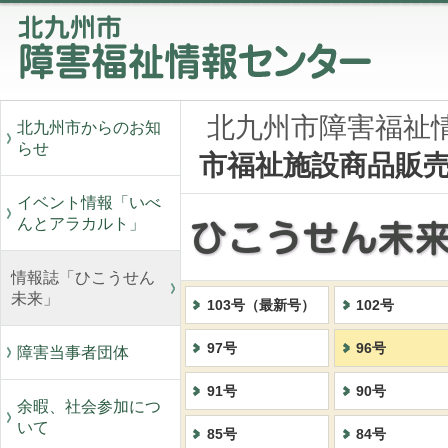
北九州市障害福祉
北九州市からのお知
らせ
市福祉施設商品販
イベント情報「いべ
んとアラカルト」
情報誌「ひこうせん
未来」
103号（最新号）
102号
97号
96号
障害当事者団体
91号
90号
余暇、社会参加につ
いて
85号
84号