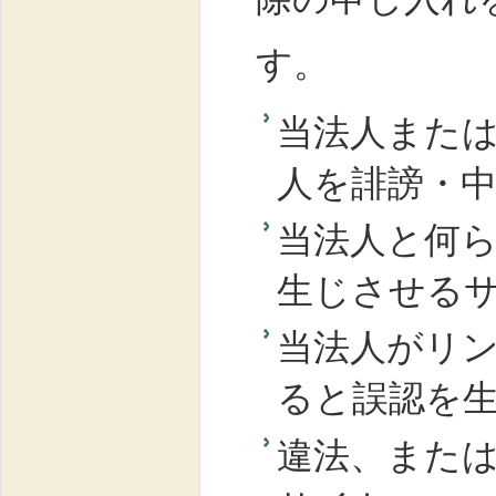
す。
当
法人
また
人を誹謗・
当
法人
と何
生じさせる
当
法人
がリ
ると誤認を
違法、また