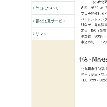
（小倉北区京町
内容 子どもの
外出について
フェを開催しま
ペアレントメン
福祉送迎サービス
対象者 発達障
定員 5名（先
リンク
参加費 500
申込締切日 12
申込・問合
北九州市保健福
担当：福田・
TEL 093－582-