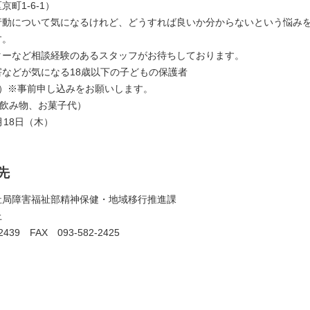
1-6-1）
行動について気になるけれど、どうすれば良いか分からないという悩み
す。
ターなど相談経験のあるスタッフがお待ちしております。
害などが気になる18歳以下の子どもの保護者
着）※事前申し込みをお願いします。
円（飲み物、お菓子代）
月18日（木）
せ先
祉局障害福祉部精神保健・地域移行推進課
猪上
2439 FAX 093-582-2425