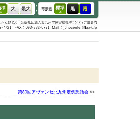
第80回アヴァンセ北九州定例懇話会
>>