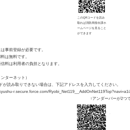
このQRコードを読み
取れば消防局指令課ホ
ームページを見ること
ができます
は事前登録が必要です。
は無料です。
料は利用者の負担となります。
インターネット）
ドが読み取りできない場合は、下記アドレスを入力してください。
takyushu-r.secure.force.com/Ryobi_Net119__AddOnNet119Top?navi=a
ンダーバーが2つで