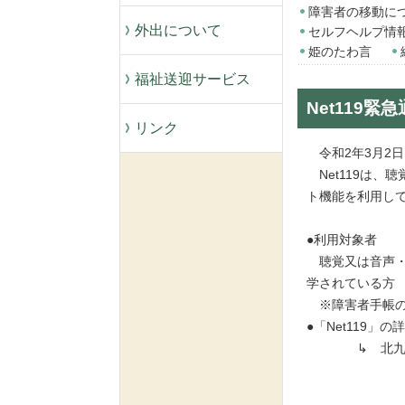
障害者の移動に
外出について
セルフヘルプ情
姫のたわ言
福祉送迎サービス
Net119
リンク
令和2年3月2日
Net119は、
ト機能を利用して
●利用対象者
聴覚又は音声・
学されている
※障害者手帳の
●「Net119
↳ 北九州市消