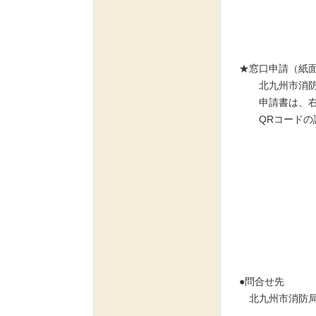
★窓口申請（紙
北九州市消防局
申請書は、右の
QRコードの読
●問合せ先
北九州市消防局指
FAX 0