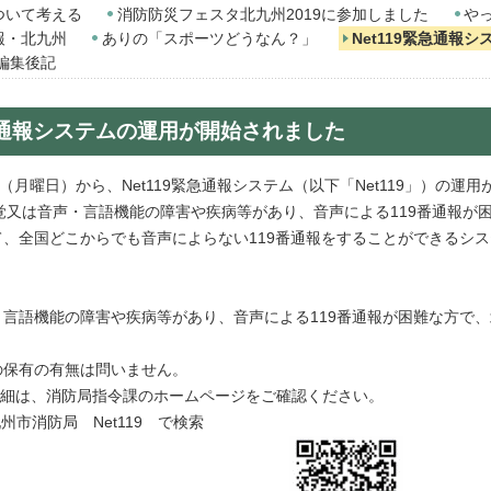
ついて考える
消防防災フェスタ北九州2019に参加しました
や
報・北九州
ありの「スポーツどうなん？」
Net119緊急通報
編集後記
緊急通報システムの運用が開始されました
（月曜日）から、Net119緊急通報システム（以下「Net119」）の運
聴覚又は音声・言語機能の障害や疾病等があり、音声による119番通報
、全国どこからでも音声によらない119番通報をすることができるシ
言語機能の障害や疾病等があり、音声による119番通報が困難な方で、
方
保有の有無は問いません。
」の詳細は、消防局指令課のホームページをご確認ください。
防局 Net119 で検索