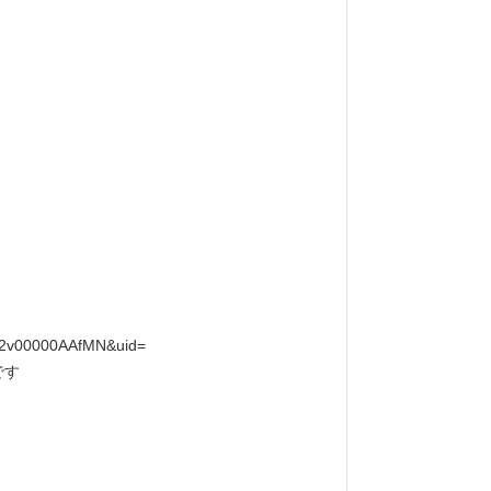
1i2v00000AAfMN&uid=
す